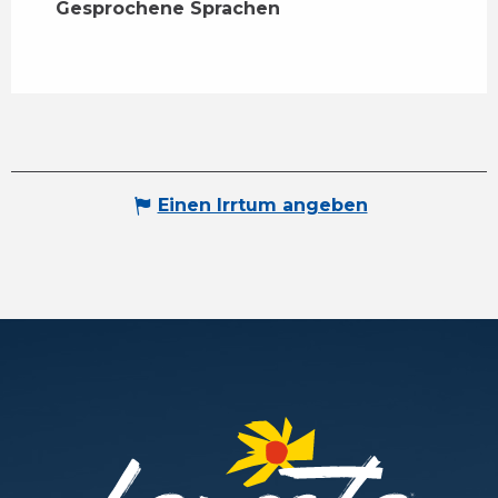
Gesprochene Sprachen
Gesprochene Sprachen
Einen Irrtum angeben