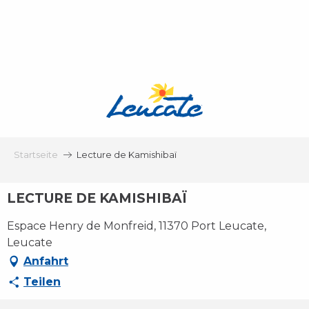
Aller
au
contenu
principal
Startseite
Lecture de Kamishibaï
LECTURE DE KAMISHIBAÏ
Espace Henry de Monfreid, 11370 Port Leucate,
Leucate
Anfahrt
Teilen