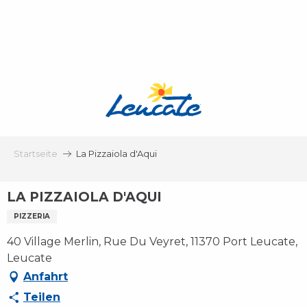
Aller
au
contenu
principal
Startseite
La Pizzaiola d'Aqui
LA PIZZAIOLA D'AQUI
PIZZERIA
40 Village Merlin, Rue Du Veyret, 11370 Port Leucate,
Leucate
Anfahrt
Teilen