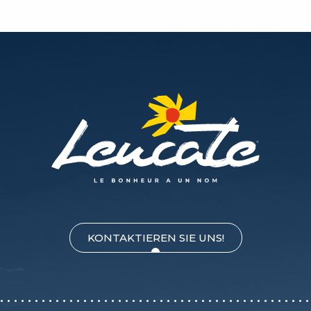
Atelier dessin - Exposition de l'été MANGA NO SEKAI
Leucate Beach Sport
Beach Party
Marché Art, Artisanat & Saveurs - Leucate Village
Kids Skate Party
Sorties course et marche nordique avec l'Enjambée L
Cap Jeux et La Bibliothèque de la Mer
Marché Nocturne de Port Leucate
Soirées au Restaurant Face Al Mar et au Restaurant Bi
Exposition Manga No Sekai - L'histoire du Manga
Marché de La Franqui
Les soirées concert du Cutty Sark
KONTAKTIEREN SIE UNS!