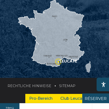
PARIS
LYON
TOULOUSE
MONTPELLIER
MARSEILLE
LEUCATE
PERPIGNAN
RECHTLICHE HINWEISE
SITEMAP
Ac
Pro-Bereich
Club Leucate Business
RÉSERVER
Menü