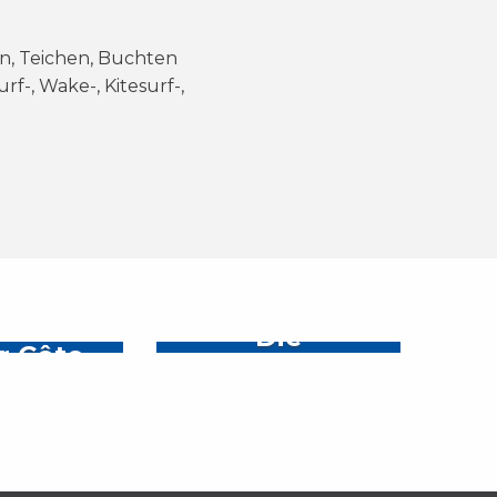
n, Teichen, Buchten
f-, Wake-, Kitesurf-,
kommen
Der gute Geschmack
Die
r Côte
Unumgänglichen
Midi!