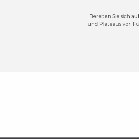
Bereiten Sie sich 
und Plateaus vor. Fü
Leucate,
Rutschen
vollgepackt mit
Leucate am
Animationen
Mittelmeer