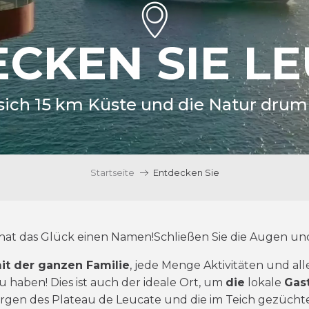
CKEN SIE L
 sich 15 km Küste und die Natur dru
Startseite
Entdecken Sie
 hat das Glück einen Namen!
Schließen Sie die Augen und
it der ganzen Familie
, jede Menge Aktivitäten und all
u haben! Dies ist auch der ideale Ort, um
die
lokale
Gas
rgen des Plateau de Leucate und die im Teich gezüch