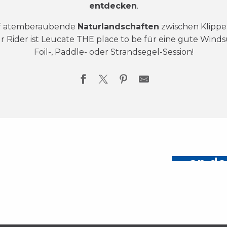
entdecken
.
auf atemberaubende
Naturlandschaften
zwischen Klippe
r Rider ist Leucate THE place to be für eine gute Windsur
Foil-, Paddle- oder Strandsegel-Session!
Will
Die Natur
In der Familie
an de
du 