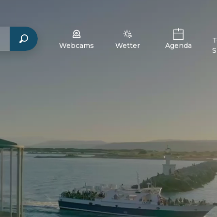
T
Webcams
Wetter
Agenda
S