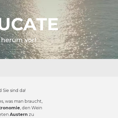
EUCATE
m herum vor!
 Sie sind da
!
es, was man braucht,
tronomie
, den Wein
teten
Austern
zu