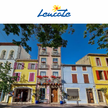
Aller
au
contenu
principal