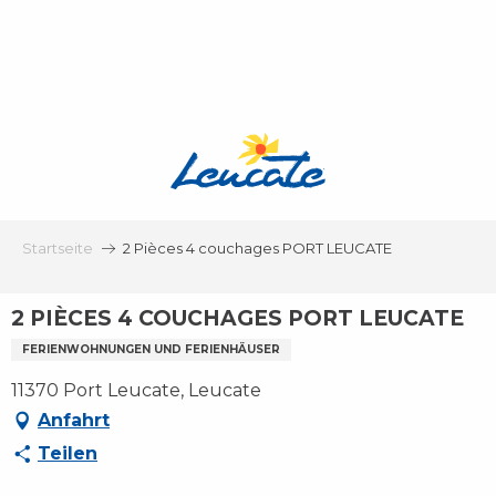
Aller
au
contenu
principal
Startseite
2 Pièces 4 couchages PORT LEUCATE
2 PIÈCES 4 COUCHAGES PORT LEUCATE
FERIENWOHNUNGEN UND FERIENHÄUSER
11370 Port Leucate, Leucate
Anfahrt
Teilen