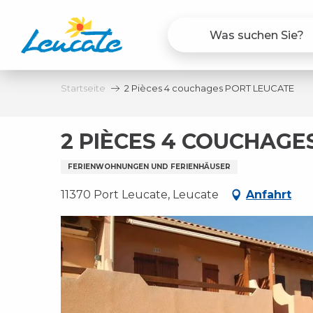
Aller
au
contenu
principal
Startseite
2 Pièces 4 couchages PORT LEUCATE
2 PIÈCES 4 COUCHAGE
FERIENWOHNUNGEN UND FERIENHÄUSER
11370 Port Leucate, Leucate
Anfahrt