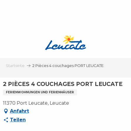
Aller
au
contenu
principal
Startseite
2 Pièces 4 couchages PORT LEUCATE
2 PIÈCES 4 COUCHAGES PORT LEUCATE
FERIENWOHNUNGEN UND FERIENHÄUSER
11370 Port Leucate, Leucate
Anfahrt
Teilen