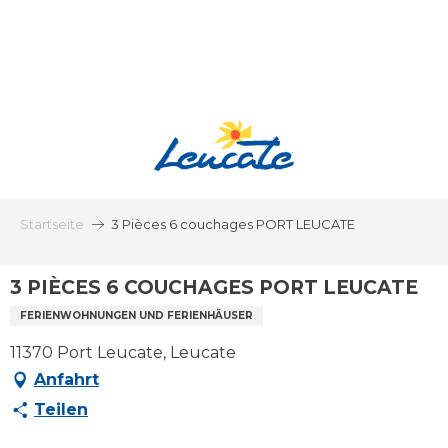
Aller
au
contenu
principal
Startseite
3 Pièces 6 couchages PORT LEUCATE
3 PIÈCES 6 COUCHAGES PORT LEUCATE
FERIENWOHNUNGEN UND FERIENHÄUSER
11370 Port Leucate, Leucate
Anfahrt
Teilen