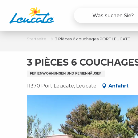
Aller
au
contenu
principal
Startseite
3 Pièces 6 couchages PORT LEUCATE
3 PIÈCES 6 COUCHAGE
FERIENWOHNUNGEN UND FERIENHÄUSER
11370 Port Leucate, Leucate
Anfahrt