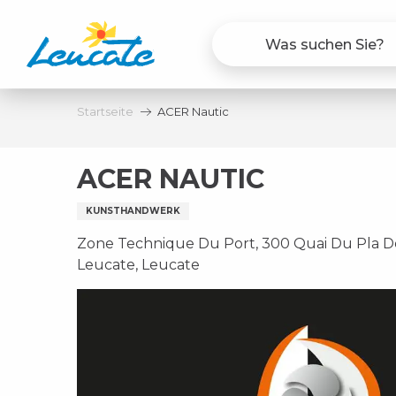
Aller
au
contenu
principal
Startseite
ACER Nautic
ACER NAUTIC
KUNSTHANDWERK
Zone Technique Du Port, 300 Quai Du Pla De
Leucate, Leucate