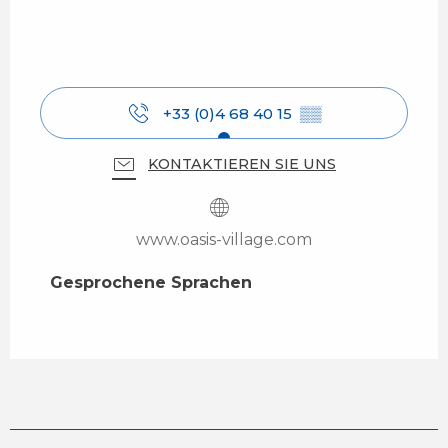
+33 (0)4 68 40 15
▒▒
KONTAKTIEREN SIE UNS
www.oasis-village.com
Gesprochene Sprachen
Gesprochene Sprachen