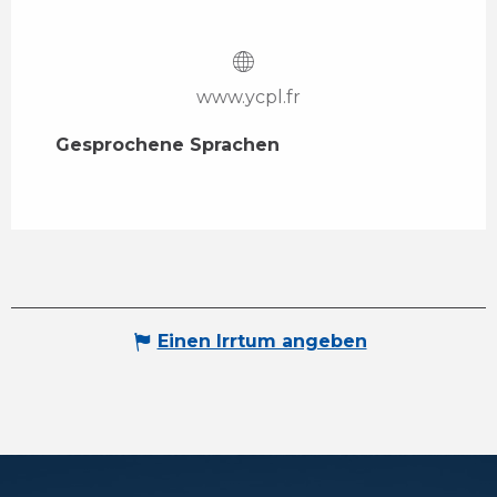
www.ycpl.fr
Gesprochene Sprachen
Gesprochene Sprachen
Einen Irrtum angeben