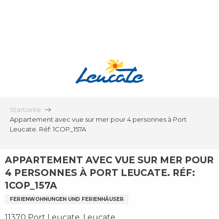
Aller
au
contenu
principal
Startseite
Appartement avec vue sur mer pour 4 personnes à Port
Leucate. Réf: 1COP_157A
APPARTEMENT AVEC VUE SUR MER POUR
4 PERSONNES À PORT LEUCATE. RÉF:
1COP_157A
FERIENWOHNUNGEN UND FERIENHÄUSER
11370 Port Leucate, Leucate