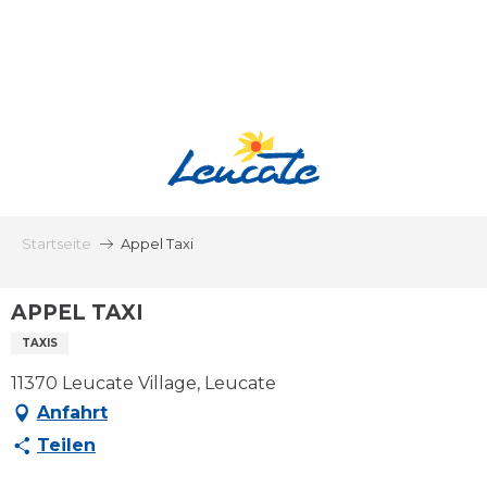
Aller
au
contenu
principal
Startseite
Appel Taxi
APPEL TAXI
TAXIS
11370 Leucate Village, Leucate
Anfahrt
Teilen