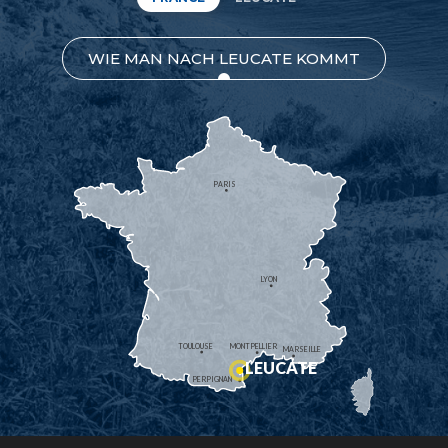
WIE MAN NACH LEUCATE KOMMT
PARIS
LYON
TOULOUSE
MONTPELLIER
MARSEILLE
LEUCATE
PERPIGNAN