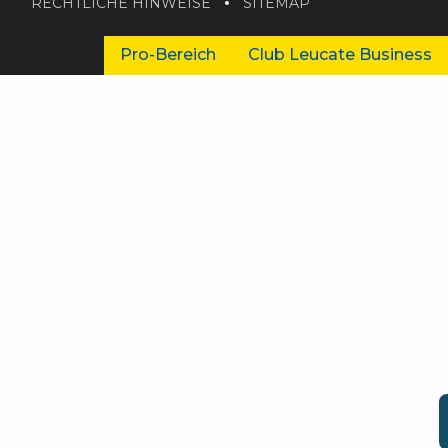
RECHTLICHE HINWEISE
SITEMAP
Pro-Bereich
Club Leucate Business