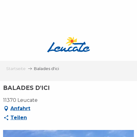
Aller
au
contenu
principal
Startseite
Balades d'ici
BALADES D'ICI
11370 Leucate
Anfahrt
Teilen