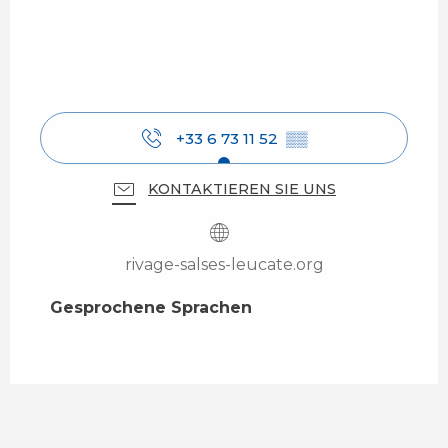
+33 6 73 11 52
▒▒
KONTAKTIEREN SIE UNS
rivage-salses-leucate.org
Gesprochene Sprachen
Gesprochene Sprachen