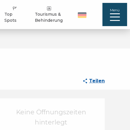
Menü
Top
Tourismus &
Spots
Behinderung
Teilen
Öffnungszeiten & Ko
Keine Öffnungszeiten
hinterlegt