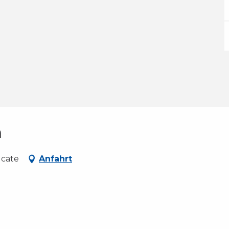
n
ucate
Anfahrt