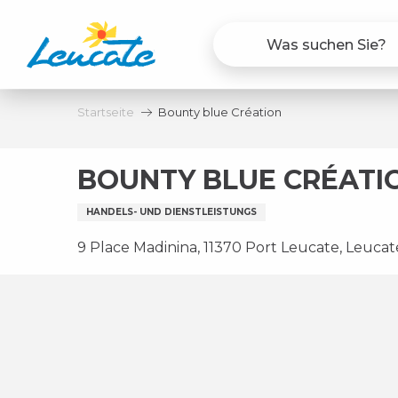
Aller
au
contenu
principal
Startseite
Bounty blue Création
BOUNTY BLUE CRÉATI
HANDELS- UND DIENSTLEISTUNGS
9 Place Madinina, 11370 Port Leucate, Leucat