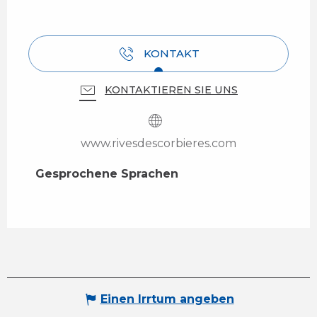
KONTAKT
KONTAKTIEREN SIE UNS
www.rivesdescorbieres.com
Gesprochene Sprachen
Gesprochene Sprachen
Einen Irrtum angeben