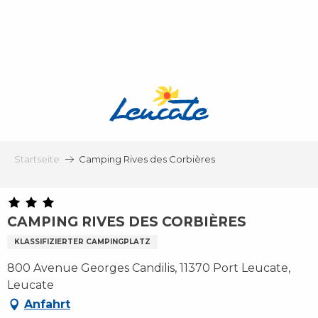
Aller
au
contenu
principal
Startseite
Camping Rives des Corbières
CAMPING RIVES DES CORBIÈRES
KLASSIFIZIERTER CAMPINGPLATZ
800 Avenue Georges Candilis, 11370 Port Leucate,
Leucate
Anfahrt