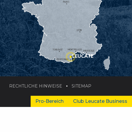
PARIS
LYON
TOULOUSE
MONTPELLIER
MARSEILLE
LEUCATE
PERPIGNAN
RECHTLICHE HINWEISE
SITEMAP
Pro-Bereich
Club Leucate Business