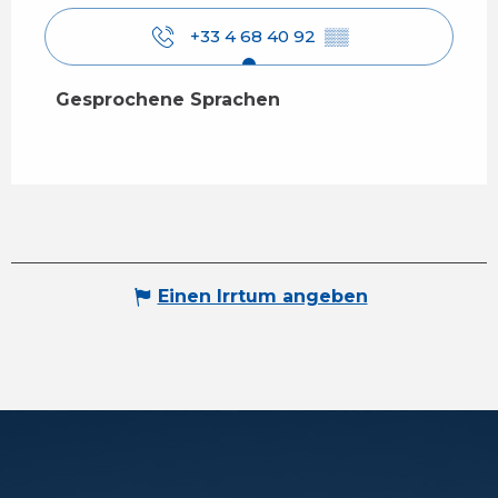
+33 4 68 40 92
▒▒
Gesprochene Sprachen
Gesprochene Sprachen
Einen Irrtum angeben