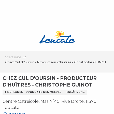
Aller
au
contenu
principal
Startseite
Chez Cul d'Oursin - Producteur d'huîtres - Christophe GUINOT
CHEZ CUL D'OURSIN - PRODUCTEUR
D'HUÎTRES - CHRISTOPHE GUINOT
FISCHLADEN - PRODUKTE DES MEERES
ERNÄHRUNG
Centre Ostreicole, Mas N°40, Rive Droite, 11370
Leucate