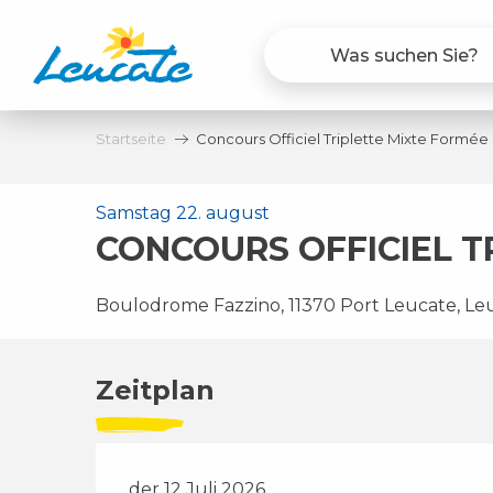
Aller
au
contenu
principal
Startseite
Concours Officiel Triplette Mixte Formée
Samstag 22. august
CONCOURS OFFICIEL T
Boulodrome Fazzino, 11370 Port Leucate, Le
Zeitplan
der 12 Juli 2026