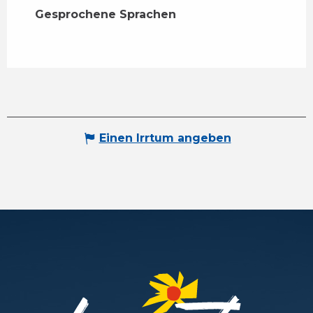
Gesprochene Sprachen
Gesprochene Sprachen
Einen Irrtum angeben