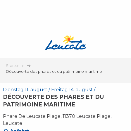
Aller
au
contenu
principal
Startseite
Découverte des phares et du patrimoine maritime
Dienstag 11. august / Freitag 14. august / ...
DÉCOUVERTE DES PHARES ET DU
PATRIMOINE MARITIME
Phare De Leucate Plage, 11370 Leucate Plage,
Leucate