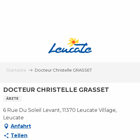
Aller
au
contenu
principal
Startseite
Docteur Christelle GRASSET
DOCTEUR CHRISTELLE GRASSET
ÄRZTE
6 Rue Du Soleil Levant, 11370 Leucate Village,
Leucate
Anfahrt
Teilen