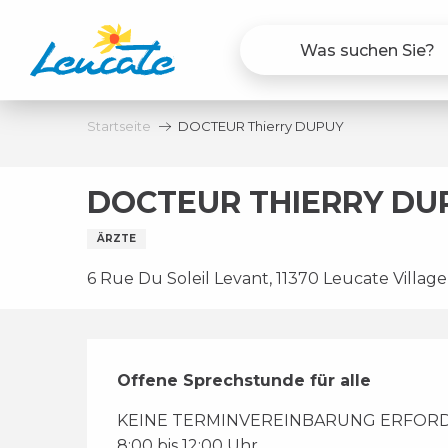
Aller
au
contenu
principal
Startseite
DOCTEUR Thierry DUPUY
DOCTEUR THIERRY DU
ÄRZTE
6 Rue Du Soleil Levant, 11370 Leucate Village
Beschreibung
Offene Sprechstunde für alle
KEINE TERMINVEREINBARUNG ERFORDERLIC
8:00 bis 12:00 Uhr