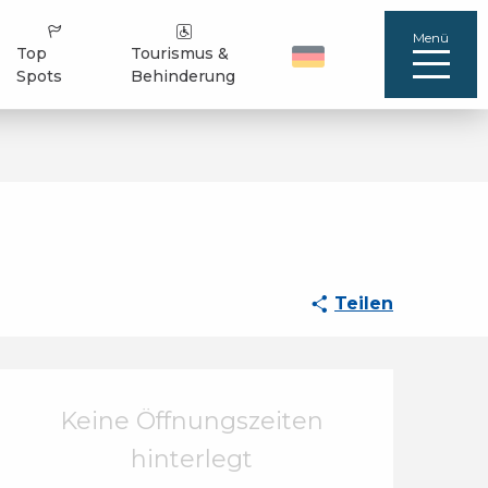
Menü
Top
Tourismus &
Spots
Behinderung
Teilen
Öffnungszeiten & Ko
Keine Öffnungszeiten
hinterlegt