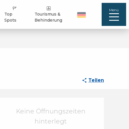
Menü
Top
Tourismus &
Spots
Behinderung
Teilen
Öffnungszeiten & Ko
Keine Öffnungszeiten
hinterlegt