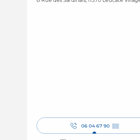
8 Rue des Sardinals, 11370 Leucate Villag
06 04 67 90
▒▒