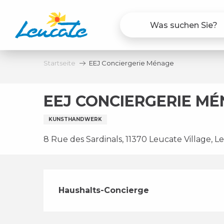
Aller
au
contenu
principal
Startseite
EEJ Conciergerie Ménage
EEJ CONCIERGERIE M
KUNSTHANDWERK
8 Rue des Sardinals, 11370 Leucate Village, L
Beschreibung
Haushalts-Concierge