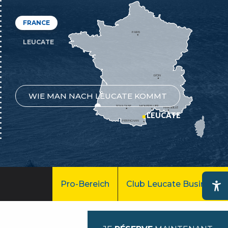
FRANCE
PARIS
LEUCATE
LYON
WIE MAN NACH LEUCATE KOMMT
TOULOUSE
MONTPELLIER
MARSEILLE
LEUCATE
PERPIGNAN
Pro-Bereich
Club Leucate Business
Ac