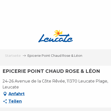
Aller
au
contenu
principal
Startseite
Epicerie Point Chaud Rose & Léon
EPICERIE POINT CHAUD ROSE & LÉON
24-26 Avenue de la Côte Rêvée, 11370 Leucate Plage,
Leucate
Anfahrt
Teilen