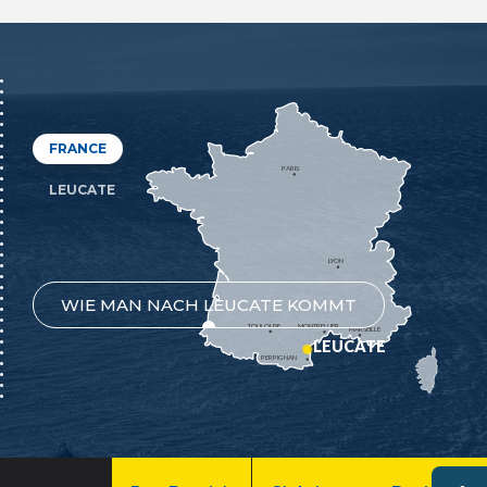
FRANCE
PARIS
LEUCATE
LYON
WIE MAN NACH LEUCATE KOMMT
TOULOUSE
MONTPELLIER
MARSEILLE
LEUCATE
PERPIGNAN