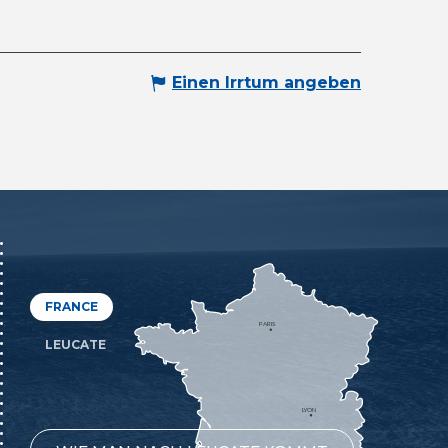
Einen Irrtum angeben
FRANCE
PARIS
LEUCATE
LYON