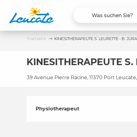
Aller
au
contenu
principal
Startseite
KINESITHERAPEUTE S. LEURETTE - B. JURAS
KINESITHERAPEUTE S. L
39 Avenue Pierre Racine, 11370 Port Leucate
Beschreibung
Physiotherapeut