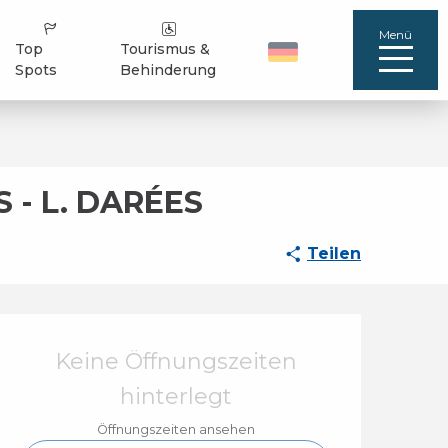
Menü
Top
Tourismus &
Spots
Behinderung
S - L. DARÉES
Teilen
Öffnungszeiten & Ko
Keine Öffnungszeiten
hinterlegt
Öffnungszeiten ansehen