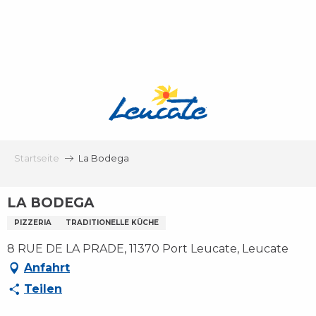
Aller
au
contenu
principal
Startseite
La Bodega
LA BODEGA
PIZZERIA
TRADITIONELLE KÜCHE
8 RUE DE LA PRADE, 11370 Port Leucate, Leucate
Anfahrt
Teilen