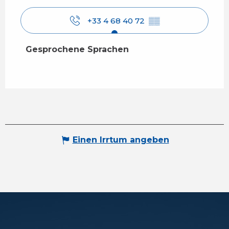
+33 4 68 40 72
▒▒
Gesprochene Sprachen
Gesprochene Sprachen
Einen Irrtum angeben