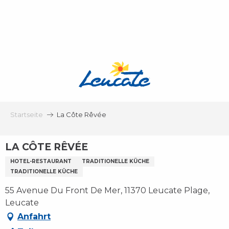
Aller
au
contenu
principal
Startseite
La Côte Rêvée
LA CÔTE RÊVÉE
HOTEL-RESTAURANT
TRADITIONELLE KÜCHE
TRADITIONELLE KÜCHE
55 Avenue Du Front De Mer, 11370 Leucate Plage,
Leucate
Anfahrt