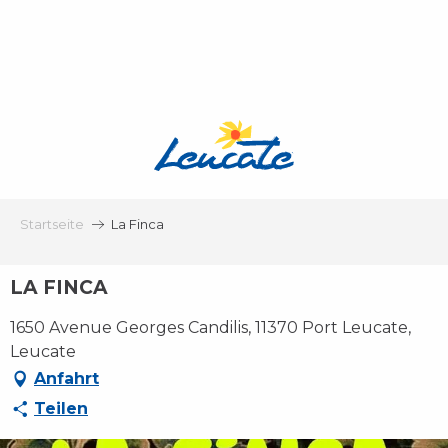
Aller
au
contenu
principal
Startseite
La Finca
LA FINCA
1650 Avenue Georges Candilis, 11370 Port Leucate,
Leucate
Anfahrt
Teilen