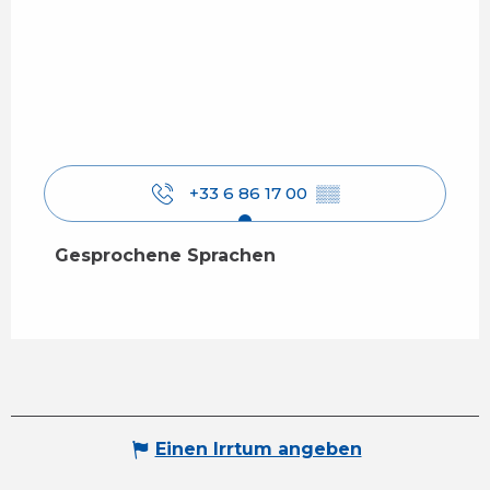
+33 6 86 17 00
▒▒
Gesprochene Sprachen
Gesprochene Sprachen
Einen Irrtum angeben