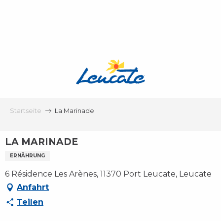
Aller
au
contenu
principal
Startseite
La Marinade
LA MARINADE
ERNÄHRUNG
6 Résidence Les Arènes, 11370 Port Leucate, Leucate
Anfahrt
Teilen