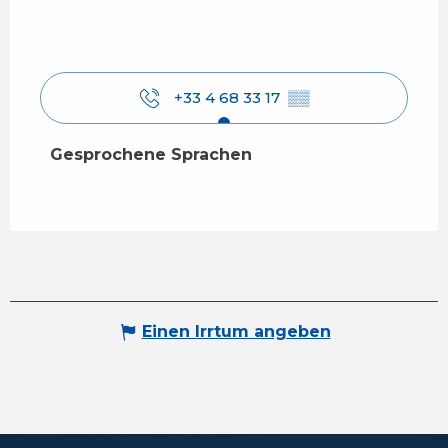
+33 4 68 33 17
▒▒
Gesprochene Sprachen
Gesprochene Sprachen
Einen Irrtum angeben