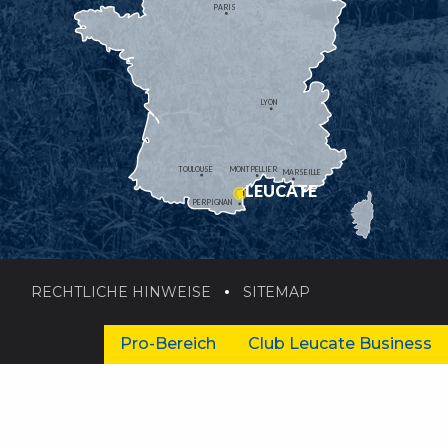
PARIS
LYON
TOULOUSE
MONTPELLIER
MARSEILLE
LEUCATE
PERPIGNAN
RECHTLICHE HINWEISE
SITEMAP
Pro-Bereich
Club Leucate Business