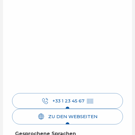
+33 1 23 45 67
▒▒
ZU DEN WEBSEITEN
Gesprochene Sprachen
Gesprochene Sprachen