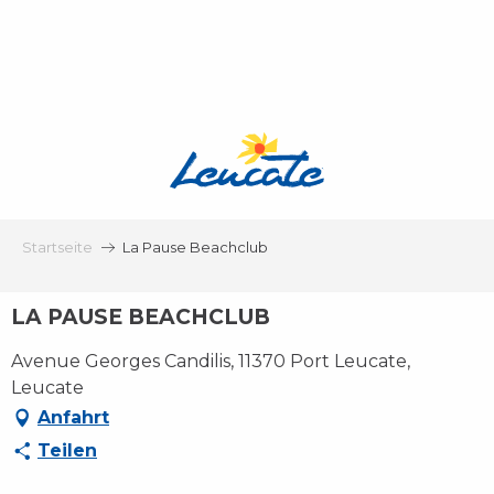
Aller
au
contenu
principal
Startseite
La Pause Beachclub
LA PAUSE BEACHCLUB
Avenue Georges Candilis, 11370 Port Leucate,
Leucate
Anfahrt
Teilen