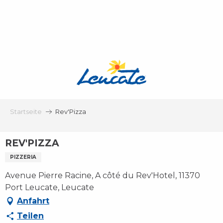
Aller
au
contenu
principal
Startseite
Rev'Pizza
REV'PIZZA
PIZZERIA
Avenue Pierre Racine, A côté du Rev'Hotel, 11370
Port Leucate, Leucate
Anfahrt
Teilen