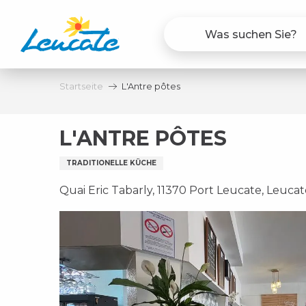
Aller
au
contenu
principal
Startseite
L'Antre pôtes
L'ANTRE PÔTES
TRADITIONELLE KÜCHE
Quai Eric Tabarly, 11370 Port Leucate, Leucat