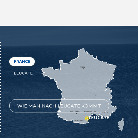
FRANCE
PARIS
LEUCATE
LYON
WIE MAN NACH LEUCATE KOMMT
TOULOUSE
MONTPELLIER
MARSEILLE
LEUCATE
PERPIGNAN