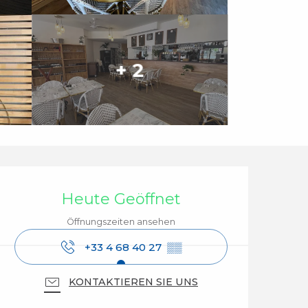
+ 2
Öffnungszeiten & Ko
Heute Geöffnet
Öffnungszeiten ansehen
+33 4 68 40 27
▒▒
KONTAKTIEREN SIE UNS