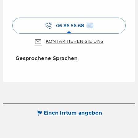
06 86 56 68
▒▒
KONTAKTIEREN SIE UNS
Gesprochene Sprachen
Gesprochene Sprachen
Einen Irrtum angeben