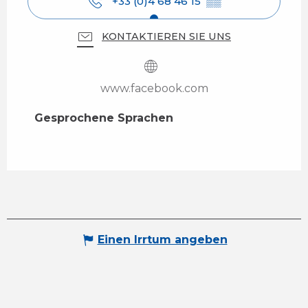
+33 (0)4 68 46 15
▒▒
KONTAKTIEREN SIE UNS
www.facebook.com
Gesprochene Sprachen
Gesprochene Sprachen
Einen Irrtum angeben