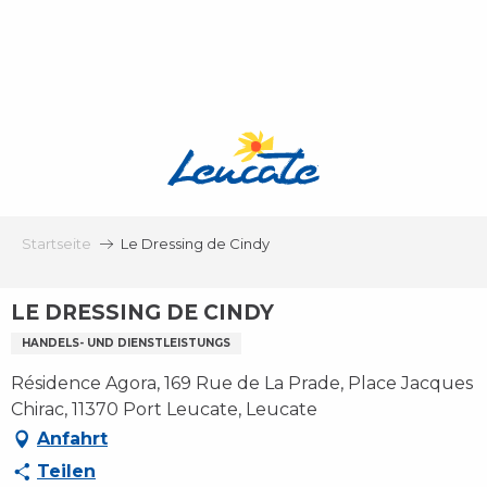
Aller
au
contenu
principal
Startseite
Le Dressing de Cindy
LE DRESSING DE CINDY
HANDELS- UND DIENSTLEISTUNGS
Résidence Agora, 169 Rue de La Prade, Place Jacques
Chirac, 11370 Port Leucate, Leucate
Anfahrt
Teilen