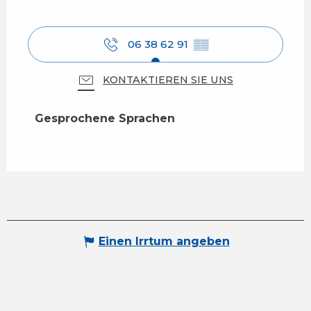
06 38 62 91
▒▒
KONTAKTIEREN SIE UNS
Gesprochene Sprachen
Gesprochene Sprachen
Einen Irrtum angeben