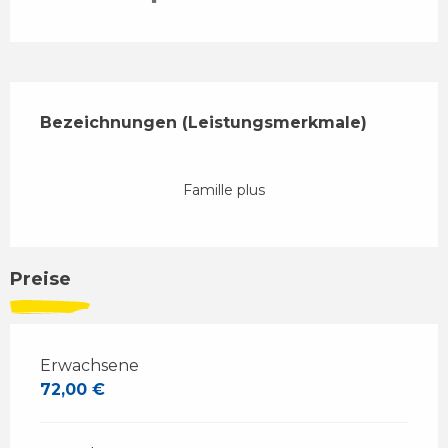
Leistungensmöglichkeiten
Bezeichnungen (Leistungsmerkmale)
Bezeichnungen (Leistungsmerkmale)
Famille plus
Preise
Erwachsene
72,00 €