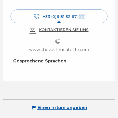
+33 (0)6 81 52 67
▒▒
KONTAKTIEREN SIE UNS
www.cheval-leucate.ffe.com
Gesprochene Sprachen
Gesprochene Sprachen
Einen Irrtum angeben