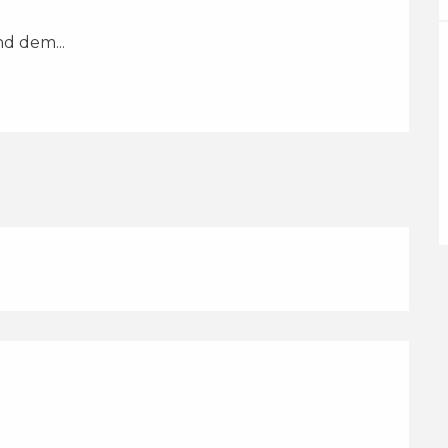
d dem...
lichkeiten