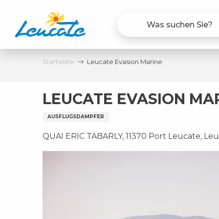
Aller
au
contenu
principal
Startseite
Leucate Evasion Marine
LEUCATE EVASION MA
AUSFLUGSDAMPFER
QUAI ERIC TABARLY, 11370 Port Leucate, Le