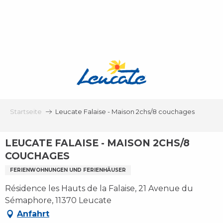
Aller
au
contenu
principal
Startseite
Leucate Falaise - Maison 2chs/8 couchages
LEUCATE FALAISE - MAISON 2CHS/8
COUCHAGES
FERIENWOHNUNGEN UND FERIENHÄUSER
Résidence les Hauts de la Falaise, 21 Avenue du
Sémaphore, 11370 Leucate
Anfahrt