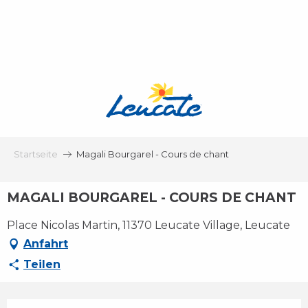
Aller
au
contenu
principal
Startseite
Magali Bourgarel - Cours de chant
MAGALI BOURGAREL - COURS DE CHANT
Place Nicolas Martin, 11370 Leucate Village, Leucate
Anfahrt
Teilen