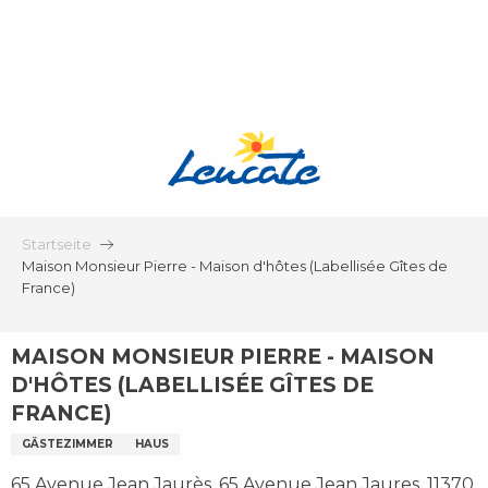
Aller
au
contenu
principal
Startseite
Maison Monsieur Pierre - Maison d'hôtes (Labellisée Gîtes de
France)
MAISON MONSIEUR PIERRE - MAISON
D'HÔTES (LABELLISÉE GÎTES DE
FRANCE)
GÄSTEZIMMER
HAUS
65 Avenue Jean Jaurès, 65 Avenue Jean Jaures, 11370