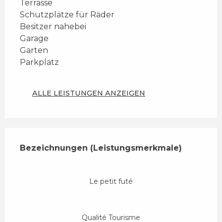
Terrasse
Schutzplätze für Räder
Besitzer nahebei
Garage
Garten
Parkplatz
ALLE LEISTUNGEN ANZEIGEN
Leistungensmöglichkeiten
Bezeichnungen (Leistungsmerkmale)
Bezeichnungen (Leistungsmerkmale)
Le petit futé
Qualité Tourisme