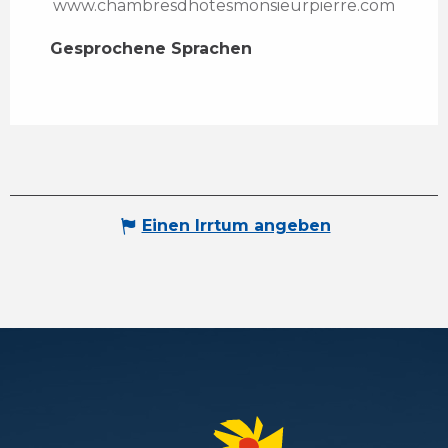
www.chambresdhotesmonsieurpierre.com
Gesprochene Sprachen
Gesprochene Sprachen
Einen Irrtum angeben