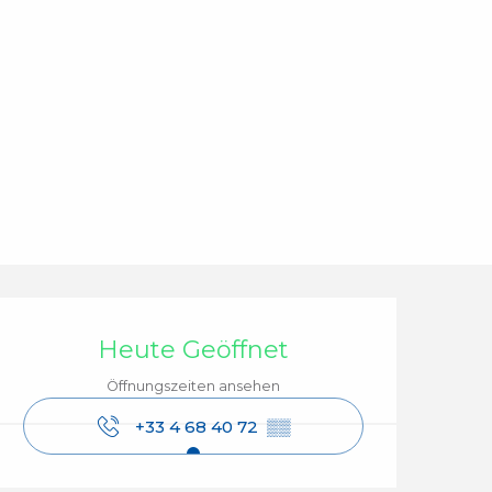
Öffnungszeiten & Ko
Heute Geöffnet
Öffnungszeiten ansehen
+33 4 68 40 72
▒▒