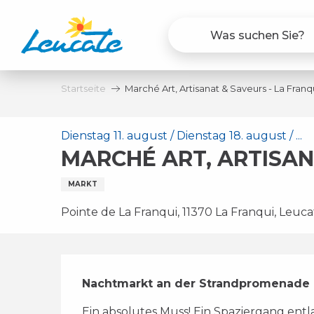
Aller
au
contenu
principal
Startseite
Marché Art, Artisanat & Saveurs - La Franq
Dienstag 11. august / Dienstag 18. august / ...
MARCHÉ ART, ARTISAN
MARKT
Pointe de La Franqui, 11370 La Franqui, Leuca
Beschreibung
Nachtmarkt an der Strandpromenade i
Ein absolutes Muss! Ein Spaziergang entl