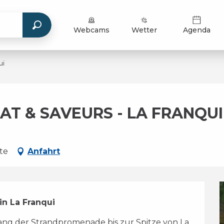
Webcams
Wetter
Agenda
ui
AT & SAVEURS - LA FRANQUI
te
Anfahrt
n La Franqui
ang der Strandpromenade bis zur Spitze von La 