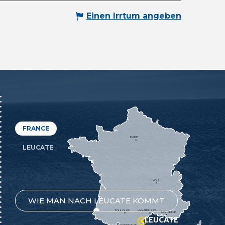
Einen Irrtum angeben
FRANCE
PARIS
LEUCATE
LYON
WIE MAN NACH LEUCATE KOMMT
TOULOUSE
MONTPELLIER
MARSEILLE
LEUCATE
PERPIGNAN