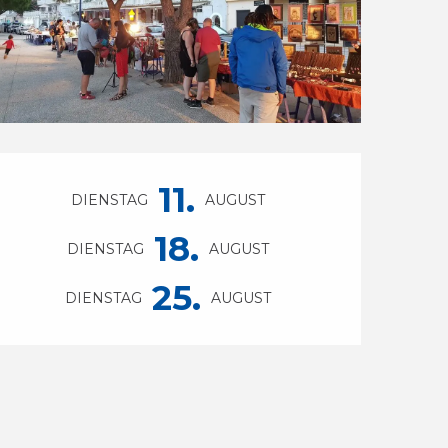
Öffnungszeiten & Ko
11.
DIENSTAG
AUGUST
18.
DIENSTAG
AUGUST
25.
DIENSTAG
AUGUST