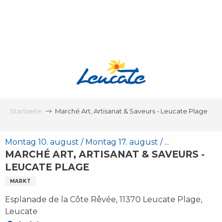
Aller
au
contenu
principal
Startseite
Marché Art, Artisanat & Saveurs - Leucate Plage
Montag 10. august / Montag 17. august / ...
MARCHÉ ART, ARTISANAT & SAVEURS -
LEUCATE PLAGE
MARKT
Esplanade de la Côte Rêvée, 11370 Leucate Plage,
Leucate