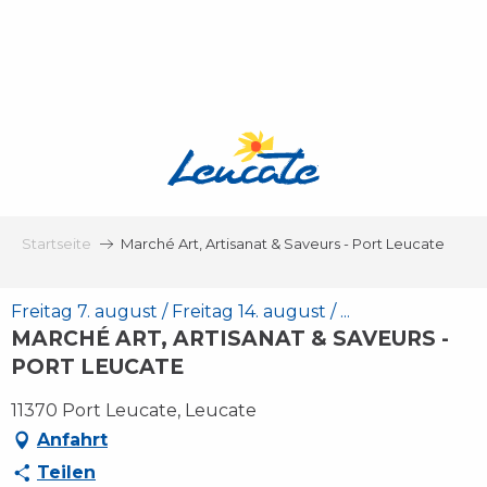
Aller
au
contenu
principal
Startseite
Marché Art, Artisanat & Saveurs - Port Leucate
Freitag 7. august / Freitag 14. august / ...
MARCHÉ ART, ARTISANAT & SAVEURS -
PORT LEUCATE
11370 Port Leucate, Leucate
Anfahrt
Teilen