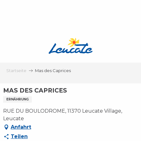
Aller
au
contenu
principal
Startseite
Mas des Caprices
MAS DES CAPRICES
ERNÄHRUNG
RUE DU BOULODROME, 11370 Leucate Village,
Leucate
Anfahrt
Teilen